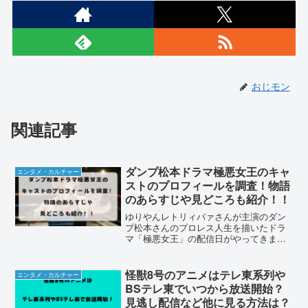
おじモン
関連記事
ダンプ松本ドラマ極悪女王のキャ
エンタメ・カルチャー
ストのプロフィールを調査！物語
のあらすじや見どころも紹介！！
ゆりやんレトリィバァさんが主演のダン
プ松本さんのプロレス人生を描いたドラ
マ「極悪女王」の配信日がやってきまし
た。本日2024年9月19日（木）Netflixオリ
ジナル作品として配信開始しました！キ
ャストもものすごい豪華で発表直後から
怪獣8号のアニメはテレ東系列や
エンタメ・カルチャー
話題騒然...
BSテレ東でいつから放送開始？
見逃し配信など他に見る方法は？