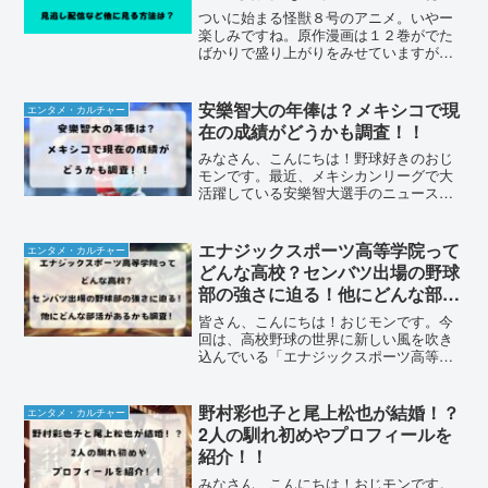
ついに始まる怪獣８号のアニメ。いやー
楽しみですね。原作漫画は１２巻がでた
ばかりで盛り上がりをみせていますがそ
のアニメが地上波ではテレ東系列やBSテ
レ東で放送されます。公式サイトやXな
SNSでも盛り上がりを見せていますよ
安樂智大の年俸は？メキシコで現
エンタメ・カルチャー
ね。そんな「怪獣8号」...
在の成績がどうかも調査！！
みなさん、こんにちは！野球好きのおじ
モンです。最近、メキシカンリーグで大
活躍している安樂智大選手のニュースを
見ましたか？日本プロ野球を離れてメキ
シコで新天地を切り開いた安樂選手。そ
の活躍ぶりに、多くの野球ファンが注目
エナジックスポーツ高等学院って
エンタメ・カルチャー
しています。ついにメキシ...
どんな高校？センバツ出場の野球
部の強さに迫る！他にどんな部活
があるかも調査！
皆さん、こんにちは！おじモンです。今
回は、高校野球の世界に新しい風を吹き
込んでいる「エナジックスポーツ高等学
院」についてお話しします。2025年春の
センバツに初出場を果たし、カタカナ校
名で注目を集めているエナジックスポー
野村彩也子と尾上松也が結婚！？
エンタメ・カルチャー
ツ高等学院。沖縄の高...
2人の馴れ初めやプロフィールを
紹介！！
みなさん、こんにちは！おじモンです。