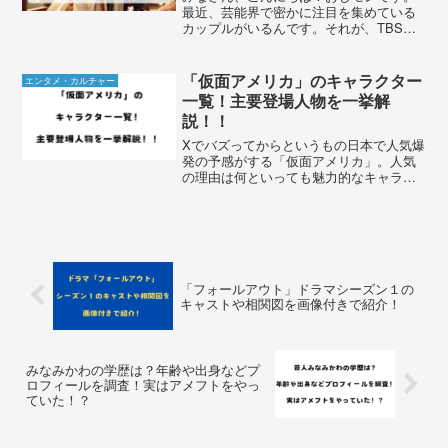
最近、芸能界で密かに注目を集めている
カップルがいるんです。それが、TBSア
ナウンサーの野村彩也子さんと歌舞伎俳
優の尾上松也さん。野村彩也子さんと尾
上松也さんが結婚するのではないか、と
「仮面アメリカ」のキャラクター
エンタメ・カルチャー
いう噂が静かに広がって...
一覧！主要登場人物を一挙解
説！！
Xでバズってからというもの日本で人気爆
発の予感がする「仮面アメリカ」。人気
の理由は何といっても魅力的なキャラク
ターですよね。日本の漫画やアニメの影
響をもろに受けて生まれたセクシー＆キ
ュートなキャラクターが最高です。アメ
リカ生まれのジャパニメ...
「フォールアウト」ドラマシーズン１の
キャストや相関図を画像付きで紹介！
みなみかわの学歴は？年齢や出身などプ
ロフィールを調査！実はアメフトをやっ
ていた！？