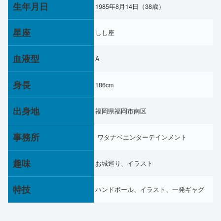
生年月日
1985年8月14日（38歳）
星座
しし座
血液型
A
身長
186cm
出身地
福岡県福岡市南区
事務所
ワタナベエンターテインメント
趣味
お城巡り、イラスト
特技
ハンドボール、イラスト、一発ギャグ