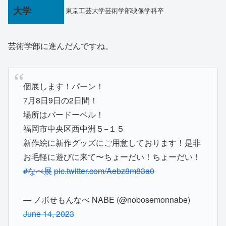
大学
東京工芸大学芸術学部映像学科卒
芸術学部に進んだんですね。
個展します！パーン！
7月8日9日の2日間！
場所はバードーベル！
福岡市中央区西中洲５−１５
新作絵に新作グッズにご用意しております！是非
お毛軽に遊びに来て〜ちょーだい！ちょーだい！
#なべ展
pic.twitter.com/Aebz8m83a0
— ノボせもんなべ NABE (@nobosemonnabe)
June 14, 2023