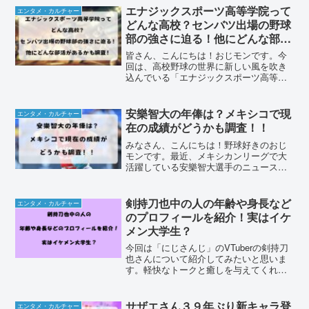
白いぞとなり気になってしまいガッツリ
エナジックスポーツ高等学院って
エンタメ・カルチャー
世界観にハマってしまいま...
どんな高校？センバツ出場の野球
部の強さに迫る！他にどんな部活
があるかも調査！
皆さん、こんにちは！おじモンです。今
回は、高校野球の世界に新しい風を吹き
込んでいる「エナジックスポーツ高等学
院」についてお話しします。2025年春の
センバツに初出場を果たし、カタカナ校
名で注目を集めているエナジックスポー
安樂智大の年俸は？メキシコで現
エンタメ・カルチャー
ツ高等学院。沖縄の高...
在の成績がどうかも調査！！
みなさん、こんにちは！野球好きのおじ
モンです。最近、メキシカンリーグで大
活躍している安樂智大選手のニュースを
見ましたか？日本プロ野球を離れてメキ
シコで新天地を切り開いた安樂選手。そ
の活躍ぶりに、多くの野球ファンが注目
剣持刀也中の人の年齢や身長など
エンタメ・カルチャー
しています。ついにメキシ...
のプロフィールを紹介！実はイケ
メン大学生？
今回は「にじさんじ」のVTuberの剣持刀
也さんについて紹介してみたいと思いま
す。軽快なトークと癒しを与えてくれる
剣持刀也さん「にじさんじ」の2期生とし
てデビューしてから着実に人気を集めつ
いにYouTubeチャンネル登録者数100万人
サザエさん３９年ぶり新キャラ登
エンタメ・カルチャー