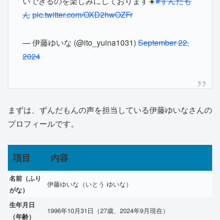
いできるのを楽しみにしております☀️
#ずんだも
ん
pic.twitter.com/OXD2hwOZFr
— 伊藤ゆいな (@ito_yuina1031)
September 22,
2024
まずは、ずんだもんの声を担当している伊藤ゆいなさんの
プロフィールです。
項目
内容
名前（ふり
伊藤ゆいな（いとう ゆいな）
がな）
生年月日
1996年10月31日（27歳、2024年9月現在）
（年齢）