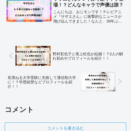
を突破...
場！？どんなキャラで声優は誰？
こんにちは、おじモンです！テレビアニ
メ『サザエさん』に衝撃的なニュースが
飛び込んできました！なんと、39年ぶり
の新キャラクターが登場するというでは
ありませんか！？みなさん、この大ニュ
ースに胸が躍らないですか？日本国民で
あれば、きっと気になっ...
野村彩也子と尾上松也が結婚！？2人の馴
れ初めやプロフィールを紹介！！
長濱ねる大学受験に失敗して通信制大学
に！？学歴経歴などプロフィールを紹
介！！
コメント
コメントを書き込む