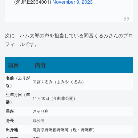
(@JRE2334001)
November 9, 2023
次に、ハム太郎の声を担当している間宮くるみさんのプロ
フィールです。
項目
内容
名前（ふりが
間宮くるみ（まみや くるみ）
な）
生年月日（年
11月10日（年齢非公開）
齢）
さそり座
星座
非公開
身長
滋賀県野洲郡野洲町（現：野洲市）
出身地