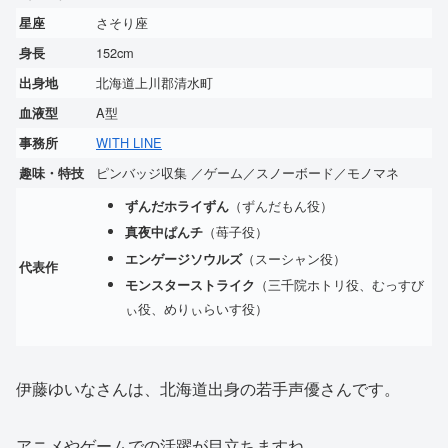
さそり座
星座
152cm
身長
北海道上川郡清水町
出身地
A型
血液型
WITH LINE
事務所
ピンバッジ収集 ／ゲーム／スノーボード／モノマネ
趣味・特技
（ずんだもん役）
ずんだホライずん
（苺子役）
真夜中ぱんチ
（スーシャン役）
エンゲージソウルズ
代表作
（三千院ホトリ役、むっすび
モンスターストライク
ぃ役、めりぃらいす役）
伊藤ゆいなさんは、北海道出身の若手声優さんです。
アニメやゲームでの活躍が目立ちますね。