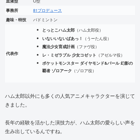
O型
血液型
81プロデュース
事務所
バドミントン
趣味・特技
（ハム太郎役）
とっとこハム太郎
（うーたん役）
いないいないばあっ！
（ファヴ役）
魔法少女育成計画
代表作
（アゼルマ役）
レ・ミゼラブル 少女コゼット
ポケットモンスター ダイヤモンド&パール 幻影の
（ゾロア役）
覇者 ゾロアーク
ハム太郎以外にも多くの人気アニメキャラクターを演じて
きました。
長年の経験を活かした演技力が、ハム太郎の愛らしい声を
生み出しているんですね。