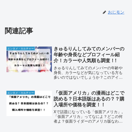
おじモン
関連記事
きゅるりんしてみてのメンバーの
エンタメ・カルチャー
年齢や身長などプロフィール紹
介！カラーや人気順も調査！!
きゅるりんしてみてのメンバーの年齢や
身長、カラーなどが気になっている方も
多いのではないでしょうか？このアイド
ルグループは2021年にデビューし、個性
豊かなメンバーたちが魅力的なパフォー
マンスを披露しています。おじモンも最
「仮面アメリカ」の漫画はどこで
エンタメ・カルチャー
近このグループのこと...
読める？日本語版はあるの？？購
入場所や価格を調査！！
Xで話題になっている「仮面アメリカ」。
「仮面アメリカ」ってなによ？どこの何
者よ？仮面ライダーのアメリカ版なわ
け？？と正直良く分かっていなかったの
で少し調べて見ようと思ったら意外と面