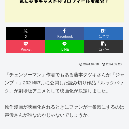
X
Facebook
はてブ
Pocket
LINE
コピー
2024.04.18
2024.09.20
「チェンソーマン」作者でもある藤本タツキさんが「ジャ
ンプ＋」2021年7月に公開した読み切り作品「ルックバッ
ク」が劇場版アニメとして映画化が決定しました。
原作漫画が映画化されるときにファンが一番気にするのは
声優さんが誰なのかじゃないでしょうか。