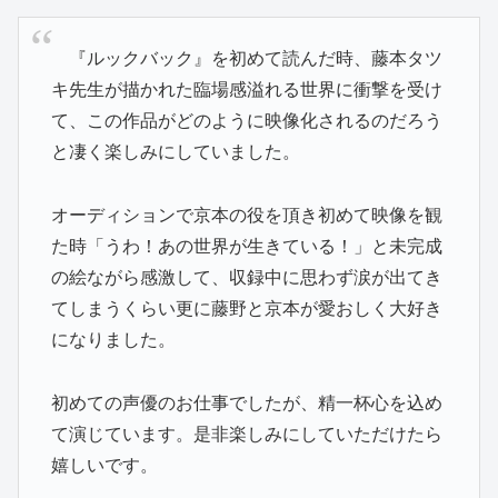
『ルックバック』を初めて読んだ時、藤本タツ
キ先生が描かれた臨場感溢れる世界に衝撃を受け
て、この作品がどのように映像化されるのだろう
と凄く楽しみにしていました。
オーディションで京本の役を頂き初めて映像を観
た時「うわ！あの世界が生きている！」と未完成
の絵ながら感激して、収録中に思わず涙が出てき
てしまうくらい更に藤野と京本が愛おしく大好き
になりました。
初めての声優のお仕事でしたが、精一杯心を込め
て演じています。是非楽しみにしていただけたら
嬉しいです。