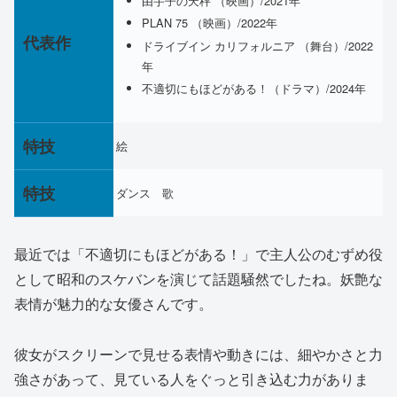
由宇子の天秤 （映画）/2021年
PLAN 75 （映画）/2022年
代表作
ドライブイン カリフォルニア （舞台）/2022
年
不適切にもほどがある！（ドラマ）/2024年
特技
絵
特技
ダンス 歌
最近では「不適切にもほどがある！」で主人公のむずめ役
として昭和のスケバンを演じて話題騒然でしたね。妖艶な
表情が魅力的な女優さんです。
彼女がスクリーンで見せる表情や動きには、細やかさと力
強さがあって、見ている人をぐっと引き込む力がありま