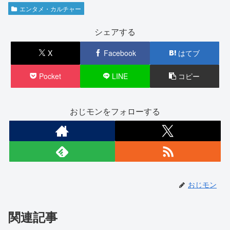
エンタメ・カルチャー
シェアする
X
Facebook
はてブ
Pocket
LINE
コピー
おじモンをフォローする
おじモン
関連記事