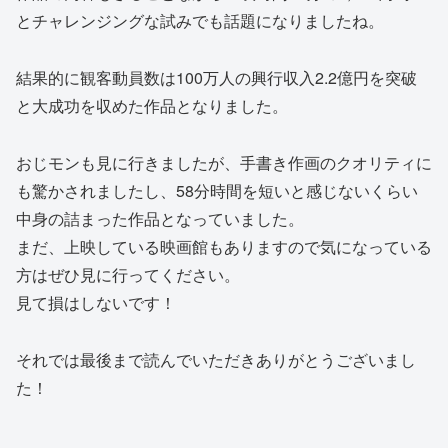
とチャレンジングな試みでも話題になりましたね。
結果的に観客動員数は100万人の興行収入2.2億円を突破
と大成功を収めた作品となりました。
おじモンも見に行きましたが、手書き作画のクオリティに
も驚かされましたし、58分時間を短いと感じないくらい
中身の詰まった作品となっていました。
まだ、上映している映画館もありますので気になっている
方はぜひ見に行ってください。
見て損はしないです！
それでは最後まで読んでいただきありがとうございまし
た！