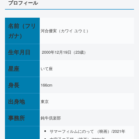
プロフィール
名前（フリ
河合優実（カワイ ユウミ）
ガナ）
生年月日
2000年12月19日（23歳）
星座
いて座
身長
166cm
出身地
東京
事務所
鈍牛倶楽部
サマーフィルムにのって （映画）/2021年