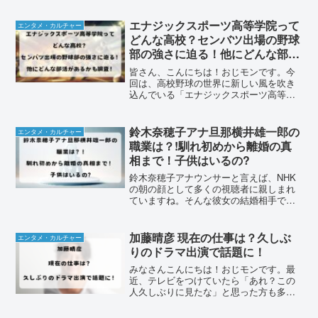
エナジックスポーツ高等学院って
エンタメ・カルチャー
どんな高校？センバツ出場の野球
部の強さに迫る！他にどんな部活
があるかも調査！
皆さん、こんにちは！おじモンです。今
回は、高校野球の世界に新しい風を吹き
込んでいる「エナジックスポーツ高等学
院」についてお話しします。2025年春の
センバツに初出場を果たし、カタカナ校
名で注目を集めているエナジックスポー
鈴木奈穂子アナ旦那横井雄一郎の
エンタメ・カルチャー
ツ高等学院。沖縄の高...
職業は？!馴れ初めから離婚の真
相まで！子供はいるの?
鈴木奈穂子アナウンサーと言えば、NHK
の朝の顔として多くの視聴者に親しまれ
ていますね。そんな彼女の結婚相手であ
る横井雄一郎さんについて、皆さんはど
れくらいご存知でしょうか？実は、鈴木
奈穂子アナと横井雄一郎さんの馴れ初め
加藤晴彦 現在の仕事は？久しぶ
エンタメ・カルチャー
や結婚生活、そして子供...
りのドラマ出演で話題に！
みなさんこんにちは！おじモンです。最
近、テレビをつけていたら「あれ？この
人久しぶりに見たな」と思った方も多い
のではないでしょうか？そう、加藤晴彦
さんが7年ぶりにドラマ出演され、大きな