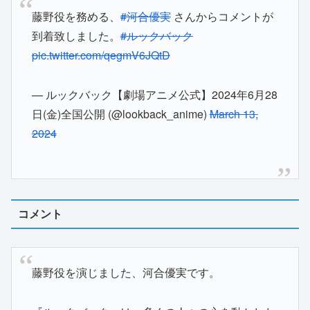
藤野役を務める、
#河合優実
さんからコメントが
到着致しました。
#ルックバック
pic.twitter.com/qegmV6JQtD
— ルックバック【劇場アニメ公式】2024年6月28
日(金)全国公開 (@lookback_anime)
March 13,
2024
コメント
藤野役を演じました、河合優実です。