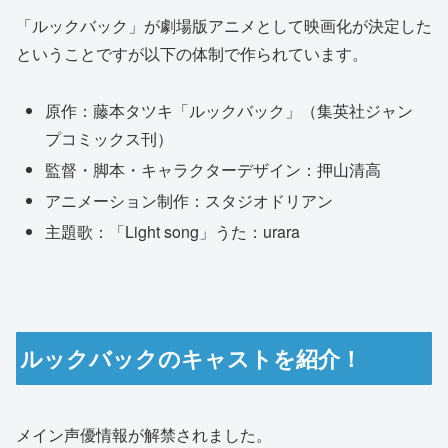
「ルックバック」が劇場版アニメとして映画化が決定した
ということですが以下の体制で作られています。
原作：藤本タツキ「ルックバック」（集英社ジャン
プコミックス刊）
監督・脚本・キャラクターデザイン：押山清高
アニメーション制作：スタジオドリアン
主題歌：「Light song」うた：urara
ルックバック
のキャストを紹介！
メイン声優情報が解禁されました。