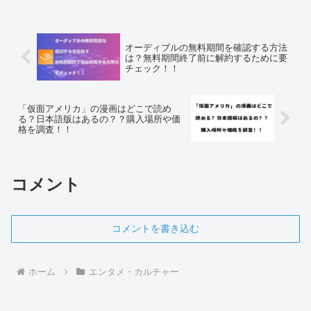
か？ふとCMを見ていて「この人は誰？」
「どんな経歴の持...
オーディブルの無料期間を確認する方法
は？無料期間終了前に解約するために要
チェック！！
「仮面アメリカ」の漫画はどこで読め
る？日本語版はあるの？？購入場所や価
格を調査！！
コメント
コメントを書き込む
ホーム
エンタメ・カルチャー