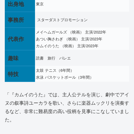
出身地
東京
事務所
スターダストプロモーション
メイヘムガールズ （映画） 主演/2022年
代表作
あつい胸さわぎ （映画） 主演/2023年
カムイのうた （映画） 主演/2023年
趣味
読書 旅行 バレエ
太鼓 テニス（6年間）
特技
水泳 バスケットボール（3年間）
「『カムイのうた』では、主人公テルを演じ、劇中でアイ
ヌの叙事詩ユーカラを歌い、さらに楽器ムックリを演奏す
るなど、非常に難易度の高い役柄を見事にこなしていまし
た。