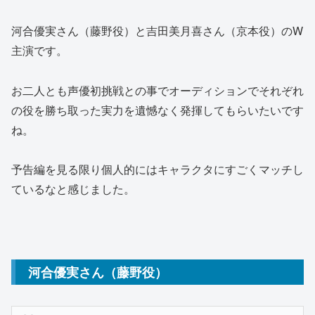
河合優実さん（藤野役）と吉田美月喜さん（京本役）のW
主演です。
お二人とも声優初挑戦との事でオーディションでそれぞれ
の役を勝ち取った実力を遺憾なく発揮してもらいたいです
ね。
予告編を見る限り個人的にはキャラクタにすごくマッチし
ているなと感じました。
河合優実さん（藤野役）