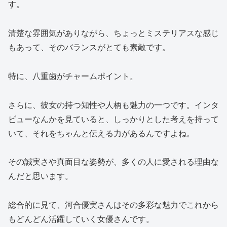
す。
清楚な雰囲気がありながら、ちょっとミステリアスな感じ
もあって、そのバランスがとても素敵です。
特に、八重歯がチャームポイント。
さらに、彼女の持つ知性や人柄も魅力の一つです。インタ
ビューなんかを見ていると、しっかりとした考えを持って
いて、それをちゃんと伝える力があるんですよね。
その誠実さや真面目な姿勢が、多くの人に愛される理由な
んだと思います。
総合的に見て、河合優実さんはその多彩な魅力でこれから
もどんどん活躍していく女優さんです。