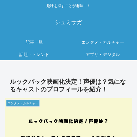
趣味を探すことが趣味！！
シュミサガ
記事一覧
エンタメ・カルチャー
話題・トレンド
アプリ・デジタル
ルックバック映画化決定！声優は？気にな
るキャストのプロフィールを紹介！
エンタメ・カルチャー