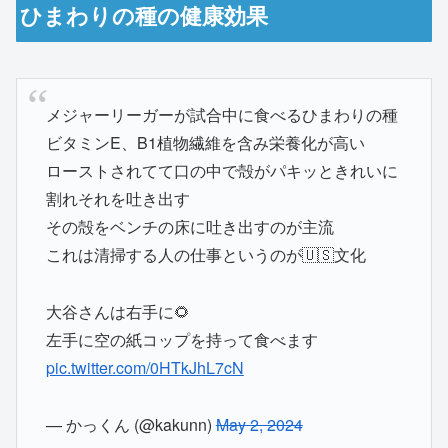
ひまわりの種の健康効果
メジャーリーガーが試合中に食べるひまわりの種
ビタミンE、B1植物繊維を含み栄養化が高い
ローストされてて口の中で殻がパキッときれいに
割れそれを吐き出す
その殻をベンチの床に吐き出すのが主流
これは清掃する人の仕事というのが🇺🇸文化
大谷さんは右手に🌻
左手に空の紙コップを持って食べます
pic.twitter.com/0HTkJhL7cN
— かっくん (@kakunn)
May 2, 2024