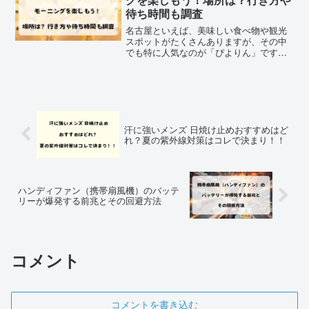
待ち時間も調査
名古屋といえば、美味しい食べ物や観光
スポットがたくさんありますが、その中
でも特に人気なのが「ぴよりん」です。
今や新・名古屋名物として不動の人気を
獲得した「ぴよりん」。名古屋のお土産
と言ったらぴよりんでしょってなもんで
すよ。そんなぴよりんです...
汗に強いメンズ 日焼け止めおすすめはど
れ？夏の紫外線対策はコレで決まり！！
ハンディファン（携帯扇風機）のバッテ
リーが爆発する前兆とその回避方法
コメント
コメントを書き込む