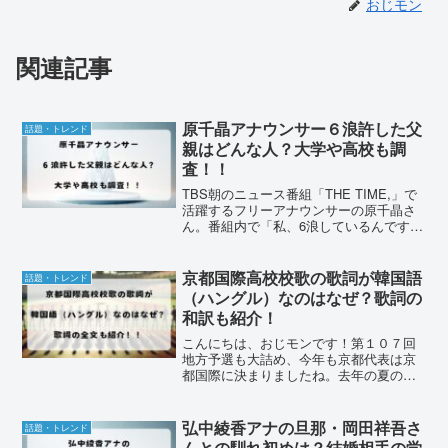
おじモン
関連記事
原千晶アナウンサー６浪許した父
話題・トレンド
親はどんな人？大学や高校も調
査！！
TBS朝のニュース番組「THE TIME,」で
活躍するフリーアナウンサーの原千晶さ
ん。番組内で「私、6浪しているんです」
とサラッと告白したことで、多くの視聴
者が驚きと関心を示しました。医学部を
目指して6年間の浪人生活を送った原千晶
京都国際高校校歌の歌詞が韓国語
話題・トレンド
アナウンサ...
（ハングル）なのはなぜ？歌詞の
和訳も紹介！
こんにちは、おじモンです！第１０７回
地方予選も大詰め、今年も京都代表は京
都国際に決まりましたね。去年の夏の甲
子園覇者の京都国際ですが校歌斉唱が話
題になりました。試合開始と勝利した時
に、校歌が流れるのですがそのとき、
弘中綾香アナの旦那・岡田祥吾さ
話題・トレンド
「この校歌、韓国語（ハング...
んとの馴れ初めは？結婚相手の学