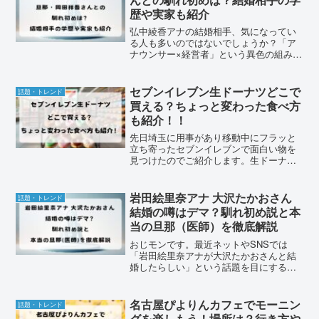
歴や実家も紹介
弘中綾香アナの結婚相手、気になってい
る人も多いのではないでしょうか？「ア
ナウンサー×経営者」という異色の組み合
わせに、「どうやって出会ったの？」
「旦那さんはどんな人？」と話題になっ
ています。実は、弘中綾香アナの旦那さ
セブンイレブン生ドーナツどこで
話題・トレンド
んは英語コーチング会社「...
買える？ちょっと変わった食べ方
も紹介！！
先日埼玉に用事があり移動中にフラッと
立ち寄ったセブンイレブンで面白い物を
見つけたのでご紹介します。生ドーナ
ツ！生ってどの辺りが生なのよってツッ
コミが聞こえてきそうですですが、おじ
モンもそこは謎です。おそらくモチっと
岩田絵里奈アナ 大沢たかおさん
話題・トレンド
した食感の物を総じて「生」...
結婚の噂はデマ？馴れ初め説と本
当の旦那（医師）を徹底解説
おじモンです。最近ネットやSNSでは
「岩田絵里奈アナが大沢たかおさんと結
婚したらしい」という話題を目にするこ
とが増えたと思いませんか。「二人は本
当に結婚しているの？」「どこからそん
な噂が出てきたの？」と気になる方も多
名古屋ぴよりんカフェでモーニン
話題・トレンド
いでしょう。実際には、岩...
グを楽しもう！場所は？行き方や