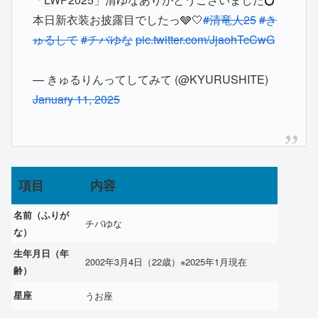
本日新衣装お披露目でしたっ🩶🤍
#清竜人25
#き
ゅるして
#チバゆな
pic.twitter.com/JjaohTcCwG
— きゅるりんってしてみて (@KYURUSHITE)
January 11, 2025
項目
内容
名前（ふりが
チバゆな
な）
生年月日（年
2002年3月4日（22歳）※2025年1月現在
齢）
星座
うお座