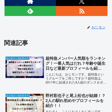
おじモン
関連記事
超特急メンバー人気順をランキン
エンタメ・カルチャー
グ！一番人気はだれ？年齢や誕生
日など最新プロフィールも紹
介！！
こんにちは、おじモンです。超特急とい
うグループをご存じですか？超特急は、
2011年に結成された9人組のダンス＆ボー
カルグループで、人気が急上昇中です。
彼らの特徴は、メインボーカルが2人と、
他のメンバーがバックダンサーとしてパ
野村彩也子と尾上松也が結婚！？
エンタメ・カルチャー
フォーマンスする...
2人の馴れ初めやプロフィールを
紹介！！
みなさん、こんにちは！おじモンです。