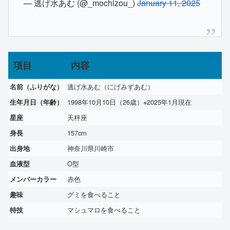
— 逃げ水あむ (@_mochizou_)
January 11, 2025
項目
内容
逃げ水あむ（にげみずあむ）
名前（ふりがな）
1998年10月10日（26歳）※2025年1月現在
生年月日（年齢）
天秤座
星座
157cm
身長
神奈川県川崎市
出身地
O型
血液型
赤色
メンバーカラー
グミを食べること
趣味
マシュマロを食べること
特技