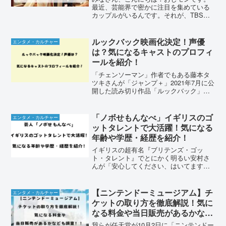
最近、芸能界で密かに注目を集めている
カップルがいるんです。それが、TBSア
ナウンサーの野村彩也子さんと歌舞伎俳
優の尾上松也さん。野村彩也子さんと尾
上松也さんが結婚するのではないか、と
ルックバック映画化決定！声優
エンタメ・カルチャー
いう噂が静かに広がって...
は？気になるキャストのプロフィ
ールを紹介！
「チェンソーマン」作者でもある藤本タ
ツキさんが「ジャンプ＋」2021年7月に公
開した読み切り作品「ルックバック」が
劇場版アニメとして映画化が決定しまし
た。原作漫画が映画化されるときにファ
ンが一番気にするのは声優さんが誰なの
「ノボせもんなべ」イギリスのゴ
エンタメ・カルチャー
かじゃないでしょう...
ットタレントで大活躍！気になる
年齢や学歴・経歴を紹介！
イギリスの超有名『ブリテンズ・ゴッ
ト・タレント』でとにかく明るい安村さ
んが「安心してください、はいてます
よ」をDon’t worry, I’m wearing pants.で爆
笑をさらい日本でも話題になりました
ね。その後を追うように、新たな...
【ニンテンドーミュージアム】チ
エンタメ・カルチャー
ケットの取り方を徹底解説！気に
なる料金や当日販売があるかなど
も調査！！
我らが任天堂が10月2日に「ニンテンドー