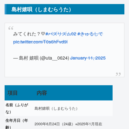
島村嬉唄（しまむらうた）
みてくれた？💛
#バズリズム02
#きゅるして
pic.twitter.com/T0s6hFvd9l
— 島村 嬉唄 (@uta__0624)
January 11, 2025
項目
内容
名前（ふりが
島村嬉唄（しまむらうた）
な）
生年月日（年
2000年6月24日（24歳）※2025年1月現在
齢）