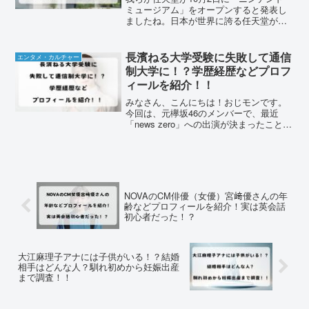
ミュージアム」をオープンすると発表し
ましたね。日本が世界に誇る任天堂がテ
ーマパークのほかにミュージアムも展開
するなんてムネアツすぎます。既に予約
開始が始まっていてかなりアクセスが集
長濱ねる大学受験に失敗して通信
エンタメ・カルチャー
中している模様。行っ...
制大学に！？学歴経歴などプロフ
ィールを紹介！！
みなさん、こんにちは！おじモンです。
今回は、元欅坂46のメンバーで、最近
「news zero」への出演が決まったことで
話題の長濱ねるさんについて、みなさん
と一緒に詳しく見ていきたいと思いま
す。長濱ねるさんといえば、けやき坂46
および欅坂46...
NOVAのCM俳優（女優）宮﨑優さんの年
齢などプロフィールを紹介！実は英会話
初心者だった！？
大江麻理子アナには子供がいる！？結婚
相手はどんな人？馴れ初めから妊娠出産
まで調査！！