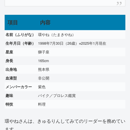
項目
内容
環やね（たまきやね）
名前（ふりがな）
1998年7月30日（26歳）※2025年1月現在
生年月日（年齢）
獅子座
星座
165cm
身長
熊本県
出身地
非公開
血液型
紫色
メンバーカラー
バイク／プロレス鑑賞
趣味
料理
特技
環やねさんは、きゅるりんしてみてのリーダーを務めてい
ます。