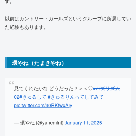
す。
以前はカントリー・ガールズというグループに所属してい
た経験もあります。
環やね（たまきやね）
見てくれたかな どうだった？＞＜♡
#バズリズム
02
#きゅるして
#きゅるりんってしてみて
pic.twitter.com/40RKfwxAiy
— 環やね (@yanemint)
January 11, 2025