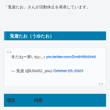
「兎遊たお」さんが活動休止を発表しています。
兎遊たお（うゆたお）
冬だねー寒いね>_<
pic.twitter.com/DndHWr2540
— 兎遊 (@U0x0U_you)
October 25, 2023
項目
内容